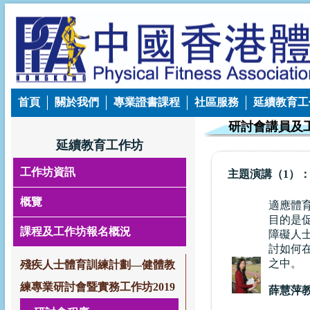
首頁
關於我們
專業證書課程
社區服務
延續教育工
研討會講員及
延續教育工作坊
工作坊資訊
主題演講（1）
概覽
適應體
目的是
課程及工作坊報名概況
障礙人
討如何
之中。
殘疾人士體育訓練計劃—健體教
練專業研討會暨實務工作坊2019
薛慧萍