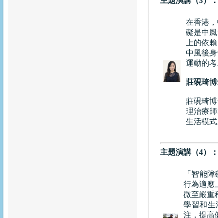
主題演講（3）
在香港，
礙是中風
上的依賴
中風後身
運動的考
莊硯琦博
莊硯琦博
理治療師
生活模式
主題演講（4）
「智能障礙」
行為適應
微至嚴重程
學習和生
注，提高