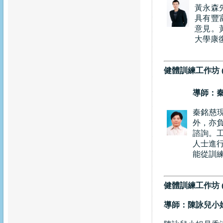
黃永森
具有豐
意見。
大學康
健體訓練工作坊 
導師：秦
秦銘慈
外，亦
諮詢。
人士進
能從訓
健體訓練工作坊 
導師：陳詠兒小姐