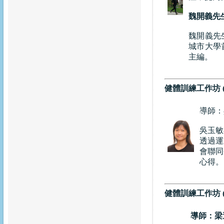
魏開義先
魏開義先
城市大學
主編。
健體訓練工作坊 
導師：
吳玉敏
透過運
會聯同
心得。
健體訓練工作坊 
導師：梁