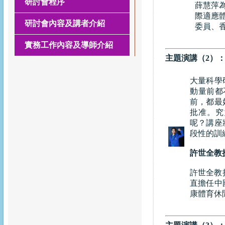
研討會程序
薛慧萍
際適應
研討會內容及講者介紹
委員、
實務工作內容及導師介紹
主題演講（2）
大量科學
動量前都
前，都最
批准。究竟，
呢？講座
段性的訓
許世全教
許世全教
直擔任中
康體育休