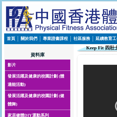
首頁
關於我們
專業證書課程
社區服務
延續教育工
Keep Fit 四壯
資料庫
影片
發展活躍及健康的校園計劃 (體
適能活動)
發展活躍及健康的校園計劃 (健
體舞)
家居健體DIY運動系列